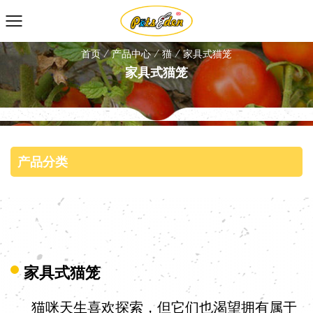
首页
/
产品中心
/
猫
/
家具式猫笼
家具式猫笼
产品分类
家具式猫笼
猫咪天生喜欢探索，但它们也渴望拥有属于