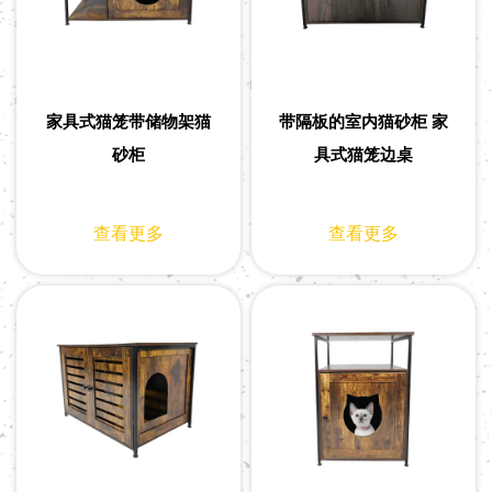
家具式猫笼带储物架猫
带隔板的室内猫砂柜 家
砂柜
具式猫笼边桌
查看更多
查看更多