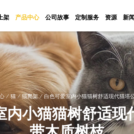
上架
产品中心
公司故事
定制服务
资源
新
心
/
猫
/
猫爬架
/
白色可爱室内小猫猫树舒适现代猫塔
室内小猫猫树舒适现
带木质树枝