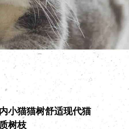
内小猫猫树舒适现代猫
质树枝