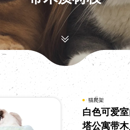
猫爬架
白色可爱室
塔公寓带木