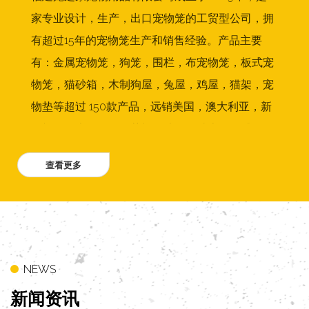
家专业设计，生产，出口宠物笼的工贸型公司，拥
有超过15年的宠物笼生产和销售经验。产品主要
有：金属宠物笼，狗笼，围栏，布宠物笼，板式宠
物笼，猫砂箱，木制狗屋，兔屋，鸡屋，猫架，宠
物垫等超过 150款产品，远销美国，澳大利亚，新
西兰，日本，德国，荷兰，法国，瑞士，挪威，丹
麦，波兰，比利时，菲律宾，墨西哥，希腊 ，台
湾，香港等20多个国家和地区。公司拥有专业的设
计和销售团队，两条金属狗笼生产线，1条宠物家居
生产线，每个月超过50个集装箱出口到国外。我们
公司一直以高质量为前提，给国内外客户提供优质
的产品和服务。
NEWS
新闻
资讯