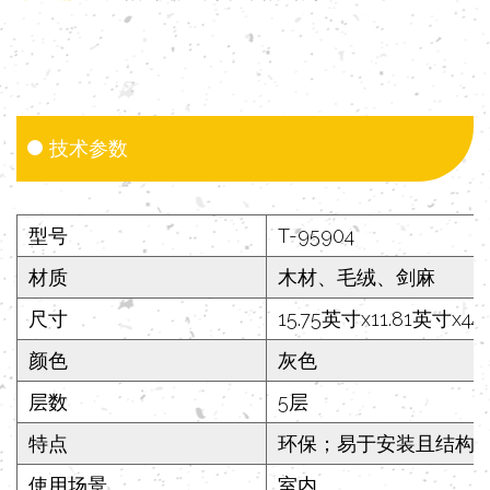
技术参数
型号
T-95904
材质
木材、毛绒、剑麻
尺寸
15.75英寸x11.81英寸x44
颜色
灰色
层数
5层
特点
环保；易于安装且结构
使用场景
室内